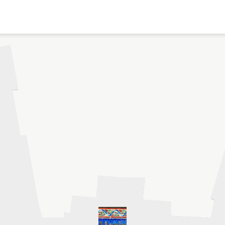
ome
Colofon
aart
Privacy- en coo
andelingen
English
ideos en podcasts
eligieus Erfgoed
msterdam
ontact
© 2026
Museum Ons' Lieve 
Vrije Universiteit Am