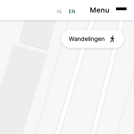
Menu
NL
EN
kieverklaring
Wandelingen
Heer op Solder
sterdam