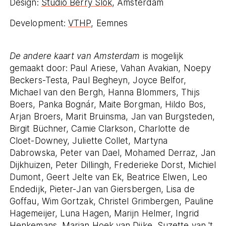
Contact
Design:
Studio Berry Slok
, Amsterdam
Development:
VTHP
, Eemnes
Colofon
De andere kaart van Amsterdam
is mogelijk
Privacy- en cookieverklaring
gemaakt door: Paul Ariese, Vahan Avakian, Noepy
Beckers-Testa, Paul Begheyn, Joyce Belfor,
English
Michael van den Bergh, Hanna Blommers, Thijs
Boers, Panka Bognár, Maite Borgman, Hildo Bos,
Arjan Broers, Marit Bruinsma, Jan van Burgsteden,
Birgit Büchner, Camie Clarkson, Charlotte de
De andere kaart van Amsterdam
is een
Cloet-Downey, Juliette Collet, Martyna
resultaat van het onderzoeksproject
Dabrowska, Peter van Dael, Mohamed Derraz, Jan
Religieus Erfgoed Amsterdam
. Deze
Dijkhuizen, Peter Dillingh, Frederieke Dorst, Michiel
interactieve webomgeving ontsluit voor een
Dumont, Geert Jelte van Ek, Beatrice Elwen, Leo
breed publiek het multireligieuze erfgoed
Endedijk, Pieter-Jan van Giersbergen, Lisa de
van de stad.
Goffau, Wim Gortzak, Christel Grimbergen, Pauline
Hagemeijer, Luna Hagen, Marijn Helmer, Ingrid
Henkemans, Marian Hoek van Dijke, Suzette van 't