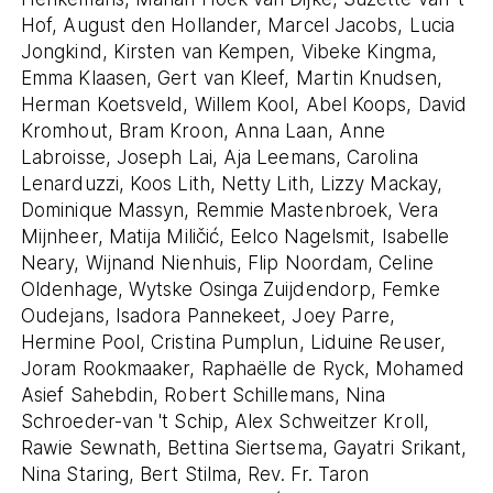
Hof, August den Hollander, Marcel Jacobs, Lucia
Jongkind, Kirsten van Kempen, Vibeke Kingma,
Emma Klaasen, Gert van Kleef, Martin Knudsen,
Herman Koetsveld, Willem Kool, Abel Koops, David
Kromhout, Bram Kroon, Anna Laan, Anne
Labroisse, Joseph Lai, Aja Leemans, Carolina
Lenarduzzi, Koos Lith, Netty Lith, Lizzy Mackay,
Dominique Massyn, Remmie Mastenbroek, Vera
Mijnheer, Matija Miličić, Eelco Nagelsmit, Isabelle
Neary, Wijnand Nienhuis, Flip Noordam, Celine
Oldenhage, Wytske Osinga Zuijdendorp, Femke
Oudejans, Isadora Pannekeet, Joey Parre,
Hermine Pool, Cristina Pumplun, Liduine Reuser,
Joram Rookmaaker, Raphaëlle de Ryck, Mohamed
Asief Sahebdin, Robert Schillemans, Nina
Schroeder-van 't Schip, Alex Schweitzer Kroll,
Rawie Sewnath, Bettina Siertsema, Gayatri Srikant,
Nina Staring, Bert Stilma, Rev. Fr. Taron