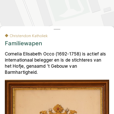
Contact
Amsterdam
Contact
English
Colofon
Privacy- en cookieverklaring
Christendom Katholiek
Privacy- en cookieverklaring
Colofon
English
Familiewapen
Cornelia Elisabeth Occo (1692-1758) is actief als
internationaal belegger en is de stichteres van
© 2026 Museum Ons' Lieve Heer op Solder
VU Amsterdam, Faculteit Religie en Theologie
het Hofje, genaamd ‘t Gebouw van
De andere kaart van Amsterdam
is een
Barmhartigheid.
resultaat van het onderzoeksproject
Religieus Erfgoed Amsterdam
. Deze
interactieve webomgeving ontsluit voor een
breed publiek het multireligieuze erfgoed
van de stad.
Leaflet
|
Carto