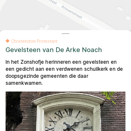
Contact
Amsterdam
Contact
English
Colofon
Privacy- en cookieverklaring
Christendom Protestant
Privacy- en cookieverklaring
Colofon
English
Gevelsteen van De Arke Noach
In het Zonshofje herinneren een gevelsteen en
een gedicht aan een verdwenen schuilkerk en de
© 2026 Museum Ons' Lieve Heer op Solder
VU Amsterdam, Faculteit Religie en Theologie
doopsgezinde gemeenten die daar
De andere kaart van Amsterdam
is een
samenkwamen.
resultaat van het onderzoeksproject
Religieus Erfgoed Amsterdam
. Deze
interactieve webomgeving ontsluit voor een
breed publiek het multireligieuze erfgoed
van de stad.
Leaflet
|
Carto